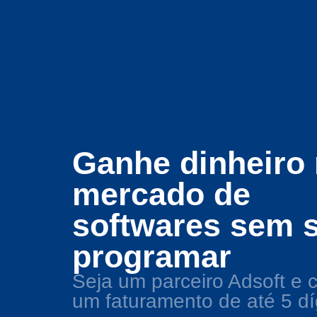
Ganhe dinheiro
mercado de
softwares sem 
programar
Seja um parceiro Adsoft e 
um faturamento de até 5 dí