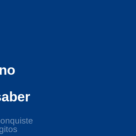
 no
saber
conquiste
gitos